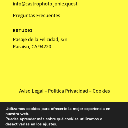
info@castrophoto.jonie.quest
Preguntas Frecuentes
ESTUDIO
Pasaje de la Felicidad, s/n
Paraiso, CA 94220
Aviso Legal
–
Política Privacidad
–
Cookies
©2024 Todos los derechos reservados.
Utilizamos cookies para ofrecerte la mejor experiencia en
Desarrollado por
Web Solution Agency
nuestra web.
Puedes aprender más sobre qué cookies utilizamos o
desactivarlas en los
ajustes
.