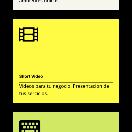
ambientes únicos.

Short Video
Videos para tu negocio. Presentacion de
tus sercicios.
