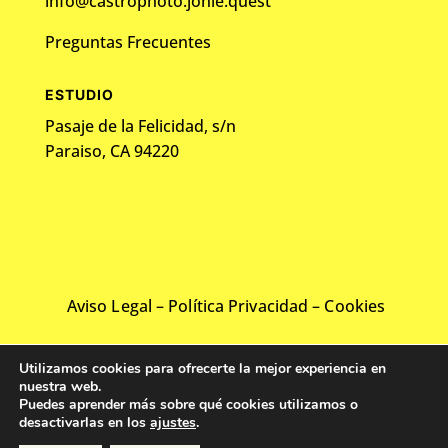
info@castrophoto.jonie.quest
Preguntas Frecuentes
ESTUDIO
Pasaje de la Felicidad, s/n
Paraiso, CA 94220
Aviso Legal
–
Política Privacidad
–
Cookies
©2024 Todos los derechos reservados.
Utilizamos cookies para ofrecerte la mejor experiencia en
Desarrollado por
Web Solution Agency
nuestra web.
Puedes aprender más sobre qué cookies utilizamos o
desactivarlas en los
ajustes
.