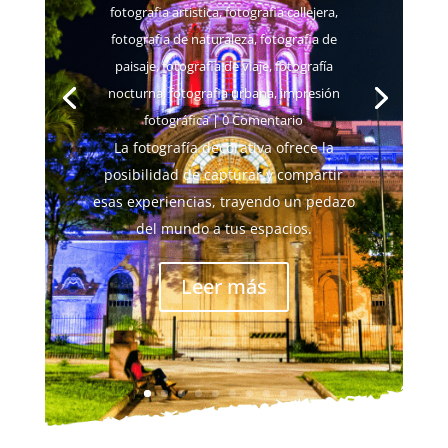
fotografia artistica
,
fotografia callejera
,
fotografia de naturaleza
,
fotografia de
paisaje
,
fotografia de viaje
,
fotografía
nocturna
,
fotografia urbana
,
impresión
fotográfica
| 0 Comentario
La fotografía decorativa ofrece la
posibilidad de capturar y compartir
esas experiencias, trayendo un pedazo
del mundo a tus espacios.
Leer más