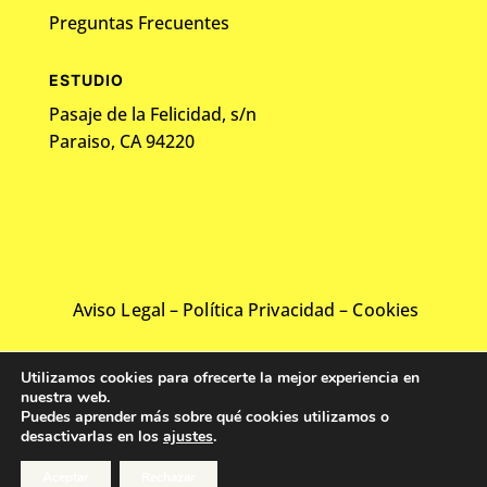
Preguntas Frecuentes
ESTUDIO
Pasaje de la Felicidad, s/n
Paraiso, CA 94220
Aviso Legal
–
Política Privacidad
–
Cookies
©2024 Todos los derechos reservados.
Utilizamos cookies para ofrecerte la mejor experiencia en
Desarrollado por
Web Solution Agency
nuestra web.
Puedes aprender más sobre qué cookies utilizamos o
desactivarlas en los
ajustes
.
Aceptar
Rechazar